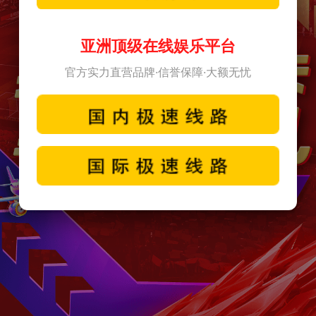
亚洲顶级在线娱乐平台
官方实力直营品牌·信誉保障·大额无忧